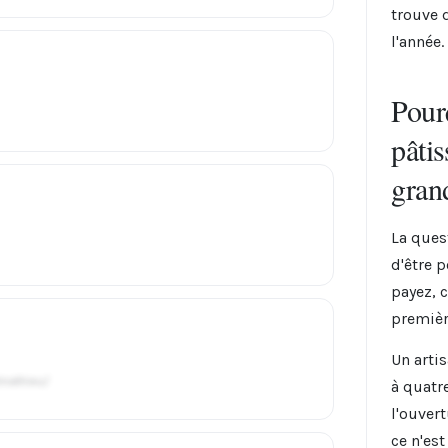
trouve d
l'année.
Pourq
pâtis
gran
La ques
d'être 
payez, 
premièr
Un arti
mathieu/
à quatr
l'ouver
ce n'es