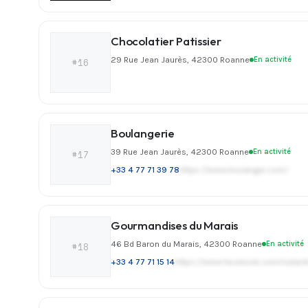
Chocolatier Patissier
29 Rue Jean Jaurès, 42300 Roanne
En activité
#16
Boulangerie
39 Rue Jean Jaurès, 42300 Roanne
En activité
#17
+33 4 77 71 39 78
https://www.boulanger.com/
Gourmandises du Marais
46 Bd Baron du Marais, 42300 Roanne
En activité
#18
+33 4 77 71 15 14
https://www.facebook.com/rudant