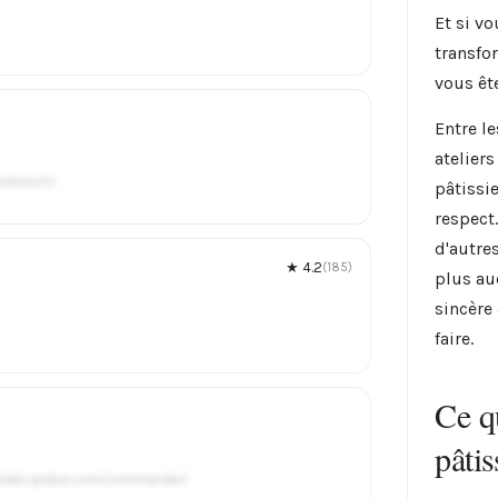
Et si vo
transfo
vous êt
Entre le
atelier
dises.fr/
pâtissi
respect
d'autre
★ 4.2
(185)
plus au
sincère 
faire.
Ce q
pâtis
ocolats-pralus.com/commander/