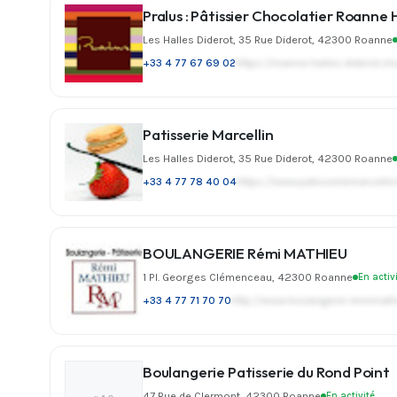
Pralus : Pâtissier Chocolatier Roanne 
Les Halles Diderot, 35 Rue Diderot, 42300 Roanne
+33 4 77 67 69 02
https://roanne-halles-diderot.
Patisserie Marcellin
Les Halles Diderot, 35 Rue Diderot, 42300 Roanne
+33 4 77 78 40 04
https://www.patisseriemarcellin.
BOULANGERIE Rémi MATHIEU
1 Pl. Georges Clémenceau, 42300 Roanne
En activ
+33 4 77 71 70 70
http://www.boulangerie-remimat
Boulangerie Patisserie du Rond Point
47 Rue de Clermont, 42300 Roanne
En activité