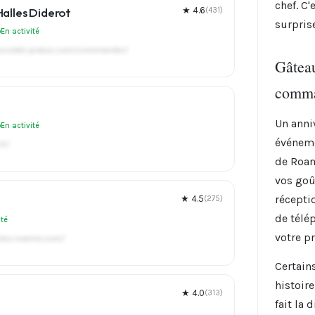
chef. C
Halles Diderot
★ 4.6
(431)
surprise
En activité
chocolats-pralus.com/commander/
Gâteau
comm
Un anni
En activité
événeme
fr/
de Roan
vos goû
récepti
★ 4.5
(275)
de télé
ité
votre pr
hieu-roanne.com/
Certain
histoir
★ 4.0
(313)
fait la 