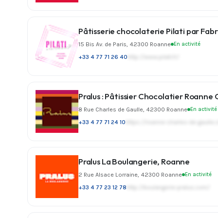
Pâtisserie chocolaterie Pilati par Fa
15 Bis Av. de Paris, 42300 Roanne
En activité
+33 4 77 71 26 40
http://www.pilati.fr/
Pralus : Pâtissier Chocolatier Roanne 
8 Rue Charles de Gaulle, 42300 Roanne
En activité
+33 4 77 71 24 10
https://roanne-charles-de-gaull
Pralus La Boulangerie, Roanne
2 Rue Alsace Lorraine, 42300 Roanne
En activité
+33 4 77 23 12 78
http://boulangerie-pralus.com/