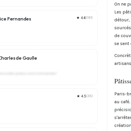
On ne p
Les pât
brice Fernandes
★ 4.6
(191)
détour, 
sourcés
de couv
se sent
Concrèt
Charles de Gaulle
artisans
e.chocolats-pralus.com/commander/
Pâtiss
Paris-br
★ 4.5
(35)
au café
précisi
s'arrête
créatio