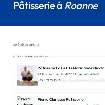
Pâtisserie à
Roanne
30 établissements
AUTRES ÉTABLISSEMENTS
Pâtisserie La Petite Normande Nicola
29 Rue Jean Jaurès, 42300 Roanne
En activité
+33 4 77 71 53 17
https://www.facebook.com/profi
Pierre Clarissou Patisserie