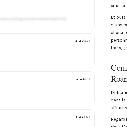
vous ac
Et puis 
.et.delices%3Figshid%3DYmMyMTA2M2Y%3D
d'une p
choisir
personn
★ 4.7
(56)
franc, ç
Comm
Roa
★ 4.4
(61)
Difficil
dans la
affiner 
★ 4.6
(46)
Regarde
réguliè