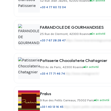
52 Rue Jean Jaurès, 42300 Roanne
En activité
+33 4 77 60 72 04
FARANDOLE DE GOURMANDISES
25 Rue de Clermont, 42300 Roanne
En activité
+33 7 67 28 28 47
https://www.farandoledegourman
Patisserie Chocolaterie Chatagnier
103 Av. de Paris, 42300 Roanne
En activité
+33 4 77 71 46 74
http://www.chatagnier.fr/
Pralus
9 Rue des Petits Carreaux, 75002 Paris
En activité
+33 1 40 13 16 45
https://paris-petits-carreaux.ch