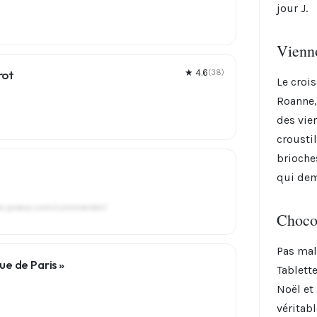
jour J.
Vienno
rot
★ 4.6
(38)
Le croi
Roanne,
des vie
crousti
brioche
qui dem
ats-pralus.com/commander/
Chocol
Pas mal
e de Paris »
Tablett
Noël et
véritab