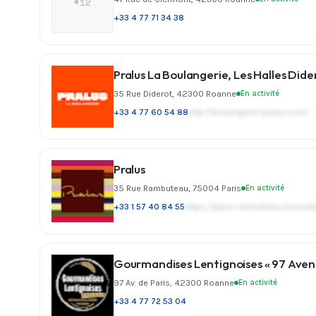
#12
+33 4 77 71 34 38
Pralus La Boulangerie, Les Halles Dide
35 Rue Diderot, 42300 Roanne
En activité
+33 4 77 60 54 88
http://boulangerie-pralus.com/
Pralus
35 Rue Rambuteau, 75004 Paris
En activité
+33 1 57 40 84 55
https://paris-rambuteau.chocol
Gourmandises Lentignoises « 97 Avenu
97 Av. de Paris, 42300 Roanne
En activité
+33 4 77 72 53 04