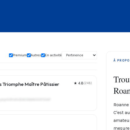
Premium
Autres
En activité
À PROPO
Trouv
s Triomphe Maître Pâtissier
★ 4.8
(248)
Roan
le.php%3Fid%3D61566635373547
Roanne 
C'est a
amateur
mesure 