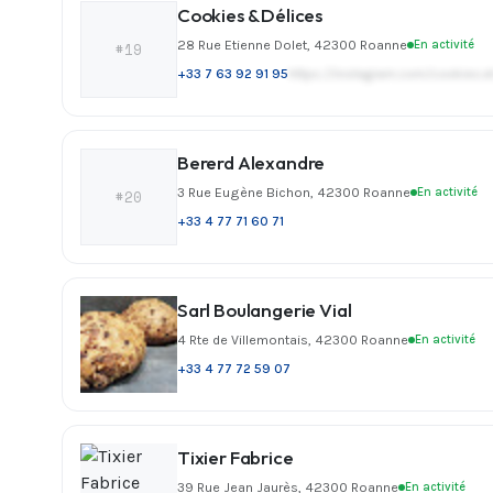
Cookies & Délices
28 Rue Etienne Dolet, 42300 Roanne
En activité
#19
+33 7 63 92 91 95
https://instagram.com/cookies
Bererd Alexandre
3 Rue Eugène Bichon, 42300 Roanne
En activité
#20
+33 4 77 71 60 71
Sarl Boulangerie Vial
4 Rte de Villemontais, 42300 Roanne
En activité
+33 4 77 72 59 07
Tixier Fabrice
39 Rue Jean Jaurès, 42300 Roanne
En activité