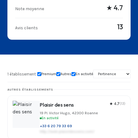
★ 4.7
Note moyenne
13
Avis clients
1 établissement
Premium
Autres
En activité
AUTRES ÉTABLISSEMENTS
Plaisir des sens
★ 4.7
(13)
19 Pl. Victor Hugo, 42300 Roanne
En activité
+33 6 20 79 33 69
http://web-plaisirdessens.com/