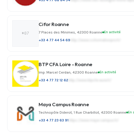
Cifor Roanne
7 Places des Minimes, 42300 Roanne
En activité
#07
+33 4 77 44 54 69
http://www.cciformationpro.fr/
BTP CFA Loire - Roanne
Imp. Marcel Cerdan, 42300 Roanne
En activité
+33 4 77 72 12 62
http://www.btpcfa-aura.fr/
Maya Campus Roanne
Technopôle Diderot, 1 Rue Charbillot, 42300 Roanne
En a
+33 4 77 23 63 91
https://www.maya-campus.fr/