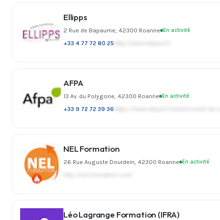
Ellipps
2 Rue de Bapaume, 42300 Roanne
En activité
+33 4 77 72 80 25
http://www.ellipps.fr/
AFPA
13 Av. du Polygone, 42300 Roanne
En activité
+33 9 72 72 39 36
https://www.afpa.fr/centre/centr
NEL Formation
26 Rue Auguste Dourdein, 42300 Roanne
En activité
http://nel-formation.com/
Léo Lagrange Formation (IFRA)