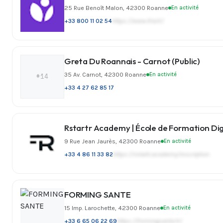
25 Rue Benoît Malon, 42300 Roanne
En activité
+33 800 11 02 54
https://www.ifra.fr/
Greta Du Roannais - Carnot (Public)
35 Av. Carnot, 42300 Roanne
En activité
#14
+33 4 27 62 85 17
Rstartr Academy | École de Formation Dig
9 Rue Jean Jaurès, 42300 Roanne
En activité
+33 4 86 11 33 82
https://rstartr.academy/inscription
FORMING SANTE
15 Imp. Larochette, 42300 Roanne
En activité
+33 6 65 06 22 69
https://formingsante.fr/