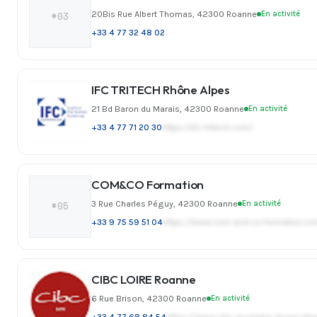
20Bis Rue Albert Thomas, 42300 Roanne
En activité
#03
+33 4 77 32 48 02
IFC TRITECH Rhône Alpes
21 Bd Baron du Marais, 42300 Roanne
En activité
+33 4 77 71 20 30
https://ifc-tritech.com/
COM&CO Formation
3 Rue Charles Péguy, 42300 Roanne
En activité
#05
+33 9 75 59 51 04
https://www.com-and-co-formation.co
CIBC LOIRE Roanne
6 Rue Brison, 42300 Roanne
En activité
+33 4 77 68 84 54
https://www.cibc-auvergne-rhone-alpes