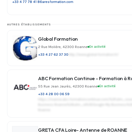
+33 4 77 78 41 86
aresformation.com
AUTRES ÉTABLISSEMENTS
Global Formation
2 Rue Molière, 42300 Roanne
En activité
+33 4 27 62 37 30
http://www.global-formation.fr/
ABC Formation Continue - Formation à 
55 Rue Jean Jaurès, 42300 Roanne
En activité
+33 4 28 00 06 59
https://roanne.abc-formationcontinue.com/%3Futm
Business-Roanne%26utm_id%3DGoogle-My-Business%2
Roanne
GRETA CFA Loire- Antenne de ROANNE