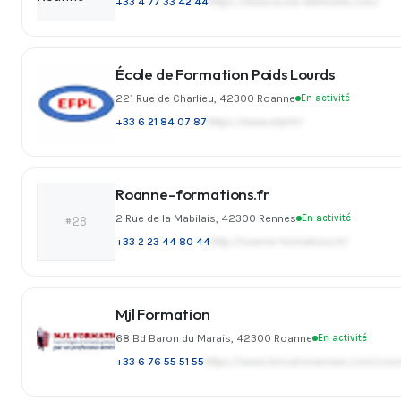
+33 4 77 33 42 44
https://www.ecole-darfeuille.com/
École de Formation Poids Lourds
221 Rue de Charlieu, 42300 Roanne
En activité
+33 6 21 84 07 87
https://www.efpl.fr/
Roanne-formations.fr
2 Rue de la Mabilais, 42300 Rennes
En activité
#28
+33 2 23 44 80 44
http://roanne-formations.fr/
Mjl Formation
68 Bd Baron du Marais, 42300 Roanne
En activité
+33 6 76 55 51 55
https://www.lericainroannais.com/cour