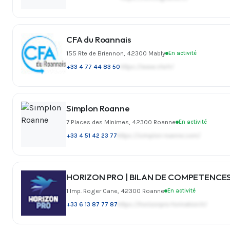
CFA du Roannais
155 Rte de Briennon, 42300 Mably
En activité
+33 4 77 44 83 50
https://www.cfa.fr/
Simplon Roanne
7 Places des Minimes, 42300 Roanne
En activité
+33 4 51 42 23 77
https://simplon-roanne.com/
HORIZON PRO | BILAN DE COMPETENCE
1 Imp. Roger Cane, 42300 Roanne
En activité
+33 6 13 87 77 87
https://horizonpro-formation.fr/