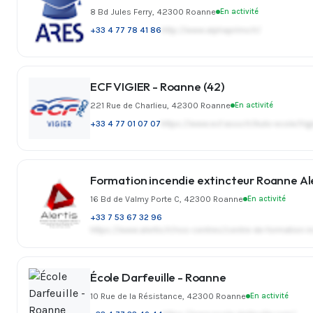
8 Bd Jules Ferry, 42300 Roanne
En activité
+33 4 77 78 41 86
http://www.alphaprimo.fr/
ECF VIGIER - Roanne (42)
221 Rue de Charlieu, 42300 Roanne
En activité
+33 4 77 01 07 07
https://www.ecf.asso.fr/Auto-ecole/Vigi
Formation incendie extincteur Roanne Ale
16 Bd de Valmy Porte C, 42300 Roanne
En activité
+33 7 53 67 32 96
https://www.alertis.fr/nos-centres/centre-de-formation-
École Darfeuille - Roanne
10 Rue de la Résistance, 42300 Roanne
En activité