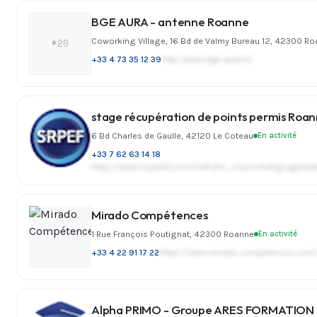
BGE AURA - antenne Roanne
Coworking Village, 16 Bd de Valmy Bureau 12, 42300 R
#20
+33 4 73 35 12 39
http://www.bge-aura.fr/
stage récupération de points permis Roa
6 Bd Charles de Gaulle, 42120 Le Coteau
En activité
+33 7 62 63 14 18
https://www.srpef42.com/%3Futm_source%3Dgoogle%
Mirado Compétences
1 Rue François Poutignat, 42300 Roanne
En activité
+33 4 22 91 17 22
https://www.mirado-competences.com
Alpha PRIMO - Groupe ARES FORMATION