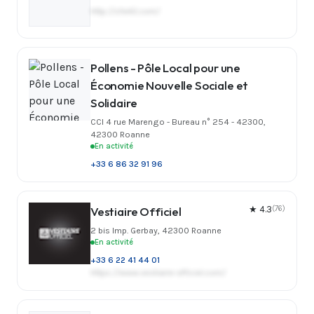
http://cfe42.com/
Pollens - Pôle Local pour une
Économie Nouvelle Sociale et
Solidaire
CCI 4 rue Marengo - Bureau n° 254 - 42300,
42300 Roanne
En activité
+33 6 86 32 91 96
Vestiaire Officiel
★ 4.3
(76)
2 bis Imp. Gerbay, 42300 Roanne
En activité
+33 6 22 41 44 01
https://www.vestiaire-officiel.com/