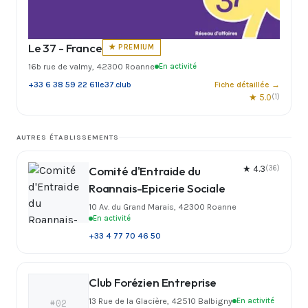
Le 37 - France
★ PREMIUM
16b rue de valmy, 42300 Roanne
En activité
+33 6 38 59 22 61
le37.club
Fiche détaillée →
★ 5.0
(1)
AUTRES ÉTABLISSEMENTS
Comité d'Entraide du
★ 4.3
(36)
Roannais-Epicerie Sociale
10 Av. du Grand Marais, 42300 Roanne
En activité
+33 4 77 70 46 50
Club Forézien Entreprise
13 Rue de la Glacière, 42510 Balbigny
En activité
#02