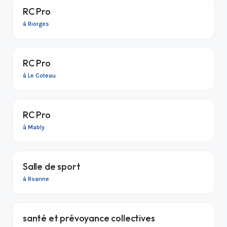
RC Pro
à Riorges
RC Pro
à Le Coteau
RC Pro
à Mably
Salle de sport
à Roanne
santé et prévoyance collectives