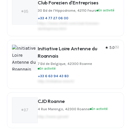
Club Forezien d'Entreprises
30 Bd de l'Hippodrome, 42110 Feurs
En activité
#05
+33 4 77 27 06 00
https://www.cfe42.com/club-forezien-
dentreprises.html
Initiative Loire Antenne du
★ 5.0
(5)
Roannais
7 Bd de Belgique, 42300 Roanne
En activité
+33 6 63 94 43 83
http://initiative-loire.fr/
CJD Roanne
4 Rue Marengo, 42300 Roanne
En activité
#07
http://www.cjd.net/