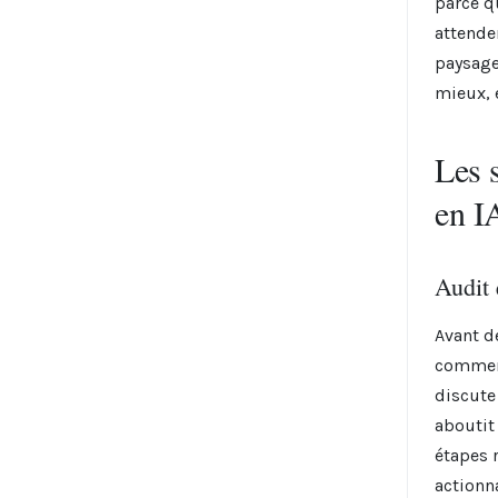
parce q
attende
paysage
mieux, 
Les 
en I
Audit 
Avant d
commenc
discute 
aboutit 
étapes r
actionn