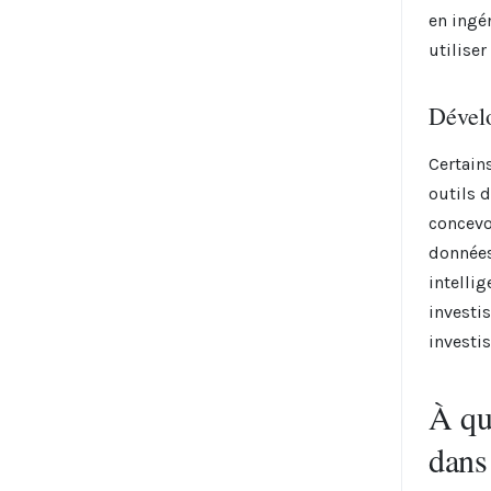
en ingé
utiliser
Dével
Certain
outils 
concevo
données
intelli
investi
investi
À qui
dans