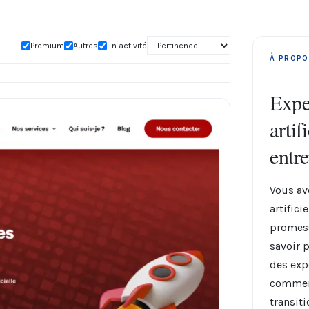
Premium
Autres
En activité
À PROPO
Exper
artif
entre
Vous av
artifici
promesse
savoir 
des exp
commerç
transit