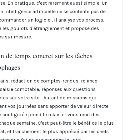
ise. En pratique, c'est rarement aussi simple. Un
n intelligence artificielle ne se contente pas de
commander un logiciel. Il analyse vos process,
ie les goulots d'étranglement et propose des
ns sur mesure.
n de temps concret sur les tâches
ophages
mails, rédaction de comptes-rendus, relance
, saisie comptable, réponses aux questions
tes sur votre site... Autant de missions qui
ent vos journées sans apporter de valeur directe.
n configurée prend le relais et vous rend des
chaque semaine. C'est peut-être le bénéfice le plus
t, et franchement le plus apprécié par les chefs
rise que j'ai pu croiser dans la Loire.