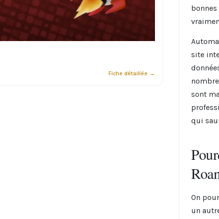
bonnes 
vraimen
Automat
site int
données
Fiche détaillée →
nombreu
sont mal
profess
qui saur
Pour
Roan
On pourr
un autr