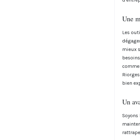
Une me
Les out
dégager
mieux s
besoins
commerc
Riorges,
bien exp
Un ava
Soyons h
mainten
rattrap