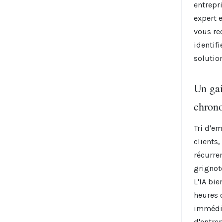
entrepr
expert e
vous re
identif
solutio
Un gai
chron
Tri d'e
clients
récurren
grignot
L'IA bie
heures 
immédia
d'entrep