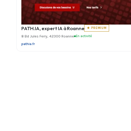
PATH.IA, expert IA à Roanne
★ PREMIUM
8 Bd Jules Ferry, 42300 Roanne
En activité
pathia.fr