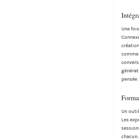
Intégr
Une fois
Connexi
créatio
comme M
convers
générat
pensée 
Forma
Un outi
Les exp
session
chacun.