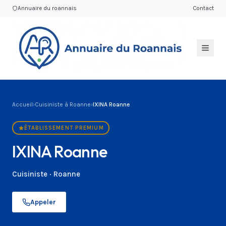
Annuaire du roannais
Contact
Accueil
›
Cuisiniste à Roanne
›
IXINA Roanne
ÉTABLISSEMENT PREMIUM
IXINA Roanne
Cuisiniste · Roanne
Appeler