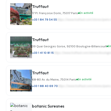
Truffaut
17 Pl. Françoise Dorin, 75017 Paris
En activité
+33 1 84 79 54 55
https://www.truffaut.com/stores/paris-
Truffaut
39 Quai Georges Gorse, 92100 Boulogne-Billancourt
En
+33 1 41 10 81 15
https://www.truffaut.com/stores/boulogne
Truffaut
68-80 Av. du Maine, 75014 Paris
En activité
+33 1 88 40 69 70
https://www.truffaut.com/stores/par
botanic Suresnes