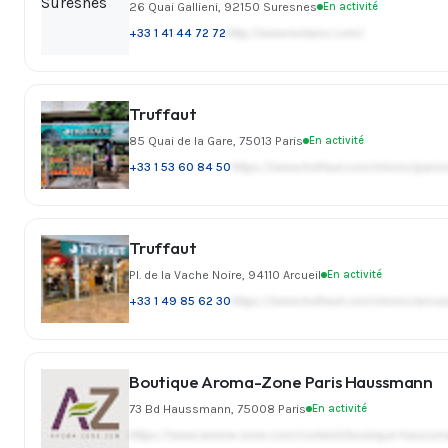
26 Quai Gallieni, 92150 Suresnes
En activité
+33 1 41 44 72 72
http://www.botanic.com/
Truffaut
85 Quai de la Gare, 75013 Paris
En activité
+33 1 53 60 84 50
https://www.truffaut.com/stores/paris
Truffaut
Pl. de la Vache Noire, 94110 Arcueil
En activité
+33 1 49 85 62 30
https://www.truffaut.com/stores/arcue
Boutique Aroma-Zone Paris Haussmann
73 Bd Haussmann, 75008 Paris
En activité
https://www.aroma-zone.com/content/boutique-haussm