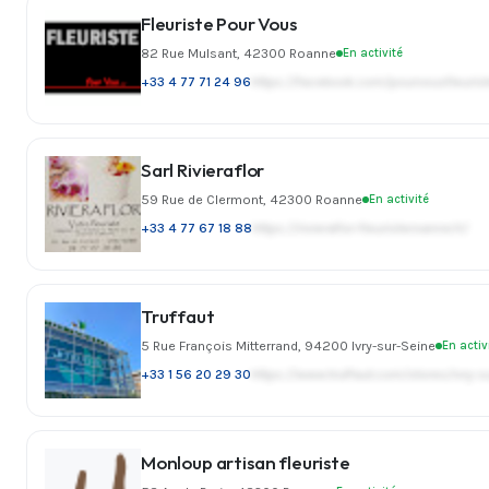
Fleuriste Pour Vous
82 Rue Mulsant, 42300 Roanne
En activité
+33 4 77 71 24 96
https://facebook.com/pourvousfleuri
Sarl Rivieraflor
59 Rue de Clermont, 42300 Roanne
En activité
+33 4 77 67 18 88
https://rivieraflor-fleuristeroanne.fr/
Truffaut
5 Rue François Mitterrand, 94200 Ivry-sur-Seine
En activ
+33 1 56 20 29 30
https://www.truffaut.com/stores/ivry-s
Monloup artisan fleuriste