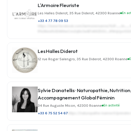
L'Armoire Fleuriste
Les Halles Diderot, 35 Rue Diderot, 42300 Roanne
En act
+33 4 77 78 09 53
https://www.facebook.com/larmoireroanne/%3F__tn__%
R%26eid%3DARAwCnn2qNc5w87oK4ZD0U_AfWqUyvr5GV
Les Halles Diderot
12 rue Roger Salengro, 35 Rue Diderot, 42300 Roanne
E
Sylvie Donatellis · Naturopathie, Nutritio
Accompagnement Global Féminin
34 Rue Auguste Micon, 42300 Roanne
En activité
+33 6 75 52 54 67
https://naturopathe-roanne.fr/prendre