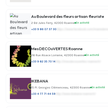
Au Boulevard des fleurs artisan fleuriste
2 Bd Jules Ferry, 42300 Roanne
En activité
+33 9 86 07 37 30
https://www.facebook.com/mariedeme
Mes DECOuVERTES Roanne
26 Rue Alsace Lorraine, 42300 Roanne
En activité
+33 9 82 35 70 14
http://mesdecouvertes-roanne.fr/
IKEBANA
15 Pl. Georges Clémenceau, 42300 Roanne
En activité
+33 4 77 71 44 59
http://www.ikebana-roanne.fr/