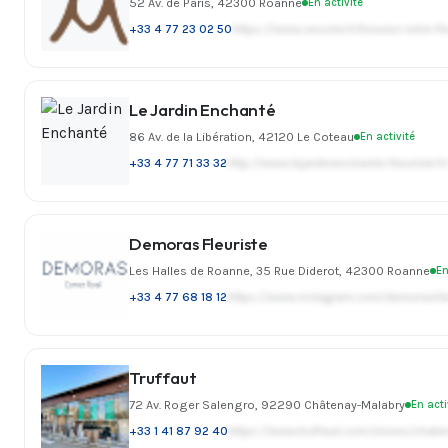
52 Av. de Paris, 42300 Roanne
En activité
+33 4 77 23 02 50
https://www.sessile.fr/trouvez-votre-fl
Le Jardin Enchanté
86 Av. de la Libération, 42120 Le Coteau
En activité
+33 4 77 71 33 32
http://www.lejardinenchante-fleuriste.fr
Demoras Fleuriste
Les Halles de Roanne, 35 Rue Diderot, 42300 Roanne
En
+33 4 77 68 18 12
https://www.instagram.com/demorasfl
Truffaut
72 Av. Roger Salengro, 92290 Châtenay-Malabry
En acti
+33 1 41 87 92 40
https://www.truffaut.com/stores/chat