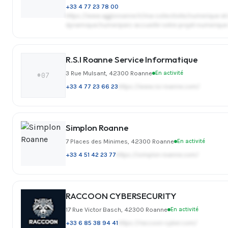
+33 4 77 23 78 00
https://www.aggloroanne.fr/ma-collectivite/numerique-et
dynamique/numeriparc-accueillir-votre-projet-numerique-
R.S.I Roanne Service Informatique
3 Rue Mulsant, 42300 Roanne
En activité
#07
+33 4 77 23 66 23
https://www.rsi-roanne.com/
Simplon Roanne
7 Places des Minimes, 42300 Roanne
En activité
+33 4 51 42 23 77
https://simplon-roanne.com/
RACCOON CYBERSECURITY
17 Rue Victor Basch, 42300 Roanne
En activité
+33 6 85 38 94 41
https://raccoon-cyber.com/