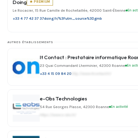
Doing
★ PREMIUM
Le Rocacier, 15 Rue Camille de Rochetaillée, 42000 Saint-Étienne
En act
+33 4 77 42 37 37
doing.fr/%3Futm_source%3Dgmb
AUTRES ÉTABLISSEMENTS
It Contact : Prestataire informatique Ro
23 Quai Commandant Lherminier, 42300 Roanne
En acti
+33 4 15 09 84 20
http://www.itcontact.fr/
e-Obs Technologies
54 Rue Georges Plasse, 42300 Roanne
En activité
https://www.e-obs.fr/