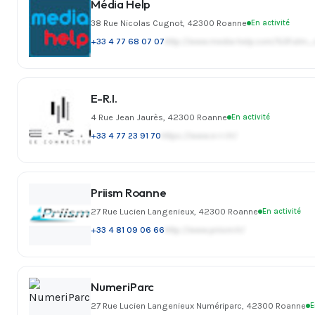
Média Help
38 Rue Nicolas Cugnot, 42300 Roanne
En activité
+33 4 77 68 07 07
http://www.media-help.com/%3Futm
E-R.I.
4 Rue Jean Jaurès, 42300 Roanne
En activité
+33 4 77 23 91 70
https://www.e-r-i.fr/
Priism Roanne
27 Rue Lucien Langenieux, 42300 Roanne
En activité
+33 4 81 09 06 66
http://www.priism.fr/
NumeriParc
27 Rue Lucien Langenieux Numériparc, 42300 Roanne
E