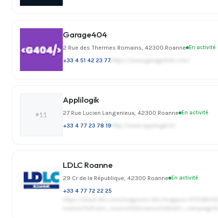
Garage404
2 Rue des Thermes Romains, 42300 Roanne
En activité
+33 4 51 42 23 77
https://www.garage404.com/
Applilogik
27 Rue Lucien Langenieux, 42300 Roanne
En activité
#11
+33 4 77 23 78 19
http://www.applilogik.fr/
LDLC Roanne
29 Cr de la République, 42300 Roanne
En activité
+33 4 77 72 22 25
https://www.ldlc.com/magasins-ldlc/magasin-470083/42
roanne/%3Futm_source%3Droanne%26utm_campaign