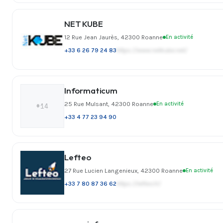
NET KUBE
12 Rue Jean Jaurès, 42300 Roanne
En activité
+33 6 26 79 24 83
https://www.netkube.net/
Informaticum
25 Rue Mulsant, 42300 Roanne
En activité
#14
+33 4 77 23 94 90
Lefteo
27 Rue Lucien Langenieux, 42300 Roanne
En activité
+33 7 80 87 36 62
https://lefteo.fr/