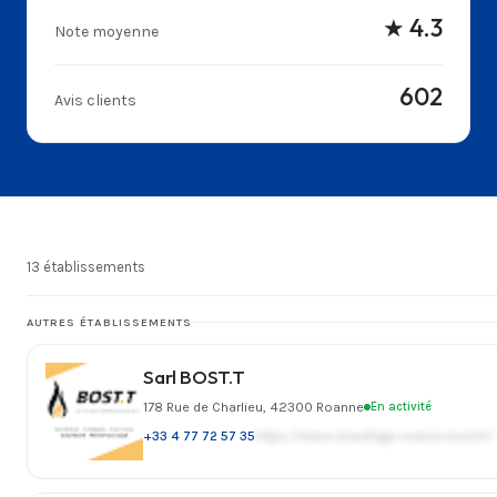
★ 4.3
Note moyenne
602
Avis clients
13 établissements
AUTRES ÉTABLISSEMENTS
Sarl BOST.T
178 Rue de Charlieu, 42300 Roanne
En activité
+33 4 77 72 57 35
https://www.chauffage-roanne-bost.fr/