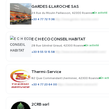
GARDES & LAROCHE SAS
24 Rue du Moulin Paillasson, 42300 Roanne
En activité
+33 4 77 72 11 36
http://www.gardes-laroche.com/
E C H ECO CONSEIL HABITAT
28 Rue Général Giraud, 42300 Roanne
En activité
+33 9 55 13 15 58
http://www.ecoconseilhabitat42.com/
Thermi-Service
82 Quai Commandant Lherminier, 42300 Roanne
En acti
+33 4 77 23 64 00
https://www.thermi-service.fr/
2CRB sarl