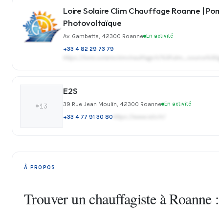
Loire Solaire Clim Chauffage Roanne | Pom
Photovoltaïque
Av. Gambetta, 42300 Roanne
En activité
+33 4 82 29 73 79
https://loire.solaireclimchauffage.fr/%3Futm_sou
E2S
39 Rue Jean Moulin, 42300 Roanne
En activité
#13
+33 4 77 91 30 80
https://www.e2s.fr/
À PROPOS
Trouver un chauffagiste à Roanne :