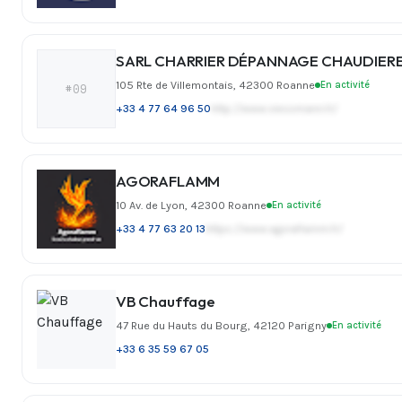
SARL CHARRIER DÉPANNAGE CHAUDIER
105 Rte de Villemontais, 42300 Roanne
En activité
#09
+33 4 77 64 96 50
http://www.viessmann.fr/
AGORAFLAMM
10 Av. de Lyon, 42300 Roanne
En activité
+33 4 77 63 20 13
https://www.agoraflamm.fr/
VB Chauffage
47 Rue du Hauts du Bourg, 42120 Parigny
En activité
+33 6 35 59 67 05