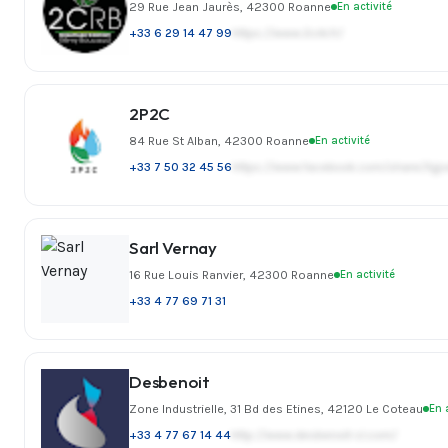
29 Rue Jean Jaurès, 42300 Roanne
En activité
+33 6 29 14 47 99
https://www.2crb.fr/
2P2C
84 Rue St Alban, 42300 Roanne
En activité
+33 7 50 32 45 56
https://www.facebook.com/share/X
Sarl Vernay
16 Rue Louis Ranvier, 42300 Roanne
En activité
+33 4 77 69 71 31
Desbenoit
Zone Industrielle, 31 Bd des Etines, 42120 Le Coteau
En 
+33 4 77 67 14 44
http://www.desbenoit-cl.com/